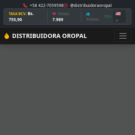
+58 422-7059598
@distribuidoraoropal
Bs.
🇺🇸
TASA BCV:
Visitas:
11
755,90
7.989
Activos:
11
DISTRIBUIDORA OROPAL