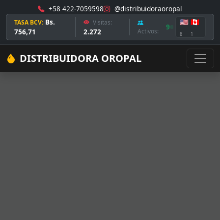
+58 422-7059598
@distribuidoraoropal
Bs.
🇺🇸
🇨🇦
TASA BCV:
Visitas:
9
756,71
2.272
Activos:
8
1
DISTRIBUIDORA OROPAL