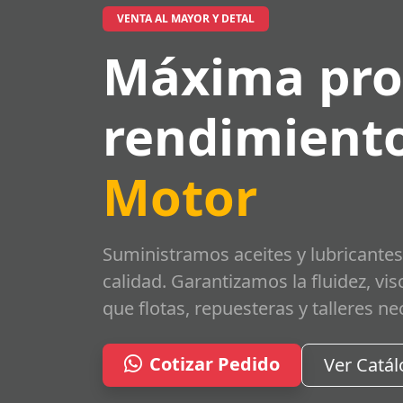
VENTA AL MAYOR Y DETAL
Máxima pro
rendimiento
Motor
Suministramos aceites y lubricantes
calidad. Garantizamos la fluidez, vi
que flotas, repuesteras y talleres ne
Cotizar Pedido
Ver Catá