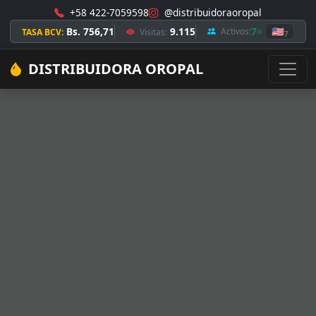
+58 422-7059598
@distribuidoraoropal
Bs. 756,71
9.115
7
🇺🇸
Activos:
TASA BCV:
Visitas:
7
DISTRIBUIDORA OROPAL