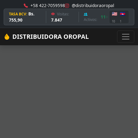
+58 422-7059598
@distribuidoraoropal
Bs.
🇺🇸
🇰🇭
TASA BCV:
Visitas:
11
755,90
7.847
Activos:
10
1
DISTRIBUIDORA OROPAL