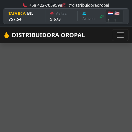
+58 422-7059598
@distribuidoraoropal
Bs.
🇳🇱
🇺🇸
TASA BCV:
Visitas:
2
757,54
5.673
Activos:
1
1
DISTRIBUIDORA OROPAL