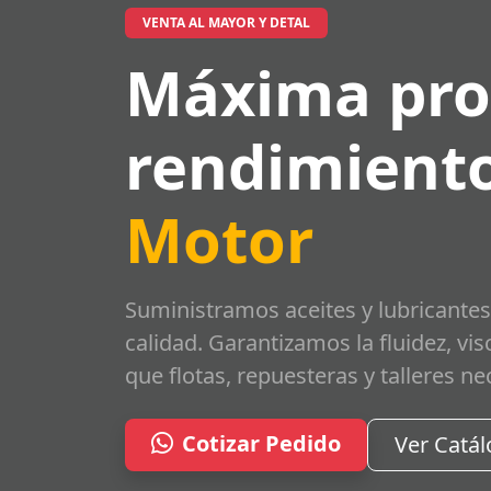
VENTA AL MAYOR Y DETAL
Máxima pro
rendimiento
Motor
Suministramos aceites y lubricantes
calidad. Garantizamos la fluidez, vi
que flotas, repuesteras y talleres ne
Cotizar Pedido
Ver Catá