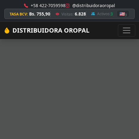
+58 422-7059598
@distribuidoraoropal
Bs. 755,90
6.828
3
🇺🇸
Activos:
TASA BCV:
Visitas:
3
DISTRIBUIDORA OROPAL