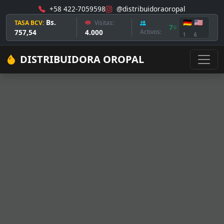
+58 422-7059598
@distribuidoraoropal
Bs.
🇩🇪
🇺🇸
TASA BCV:
Visitas:
7
757,54
4.000
Activos:
1
6
DISTRIBUIDORA OROPAL