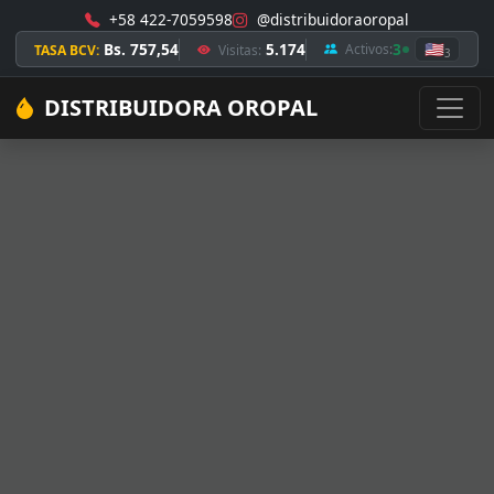
+58 422-7059598
@distribuidoraoropal
Bs. 757,54
5.174
3
🇺🇸
Activos:
TASA BCV:
Visitas:
3
DISTRIBUIDORA OROPAL