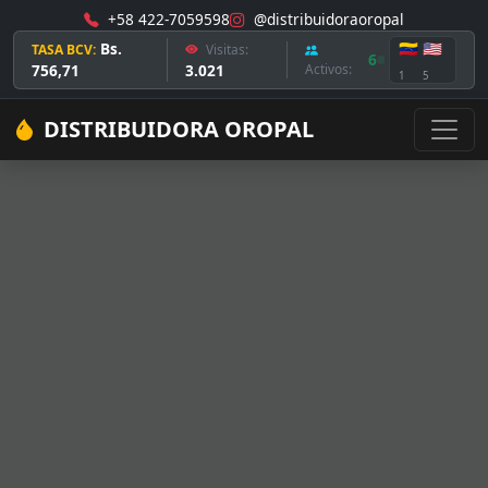
+58 422-7059598
@distribuidoraoropal
Bs.
🇻🇪
🇺🇸
TASA BCV:
Visitas:
6
756,71
3.021
Activos:
1
5
DISTRIBUIDORA OROPAL