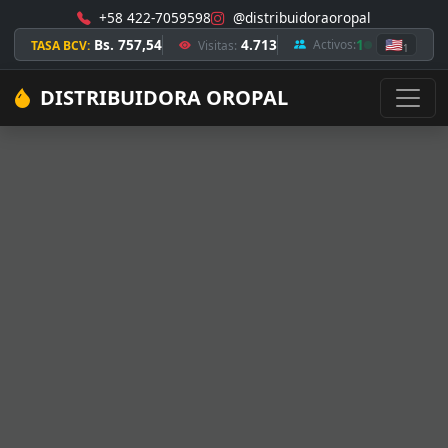
+58 422-7059598
@distribuidoraoropal
Bs. 757,54
4.713
1
🇺🇸
Activos:
TASA BCV:
Visitas:
1
DISTRIBUIDORA OROPAL