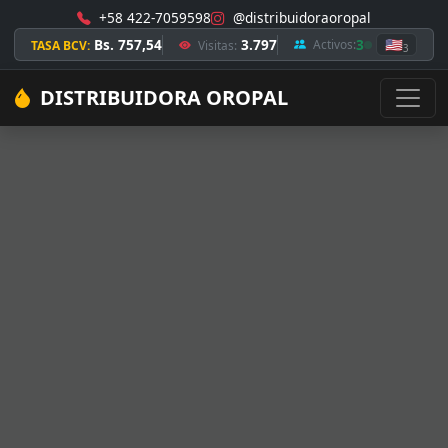
+58 422-7059598
@distribuidoraoropal
Bs. 757,54
3.797
3
🇺🇸
Activos:
TASA BCV:
Visitas:
3
DISTRIBUIDORA OROPAL