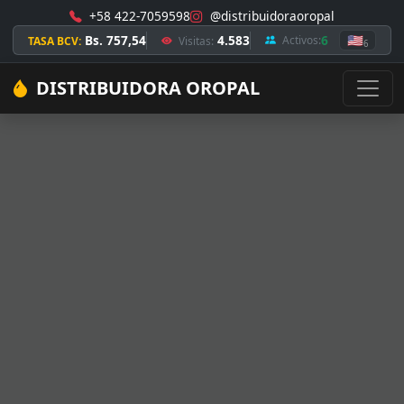
+58 422-7059598
@distribuidoraoropal
Bs. 757,54
4.583
6
🇺🇸
Activos:
TASA BCV:
Visitas:
6
DISTRIBUIDORA OROPAL