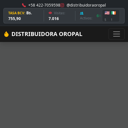
+58 422-7059598
@distribuidoraoropal
Bs.
🇺🇸
🇮🇪
TASA BCV:
Visitas:
6
755,90
7.016
Activos:
5
1
DISTRIBUIDORA OROPAL