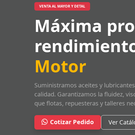
VENTA AL MAYOR Y DETAL
Máxima pro
rendimiento
Motor
Suministramos aceites y lubricantes
calidad. Garantizamos la fluidez, vi
que flotas, repuesteras y talleres ne
Cotizar Pedido
Ver Catá