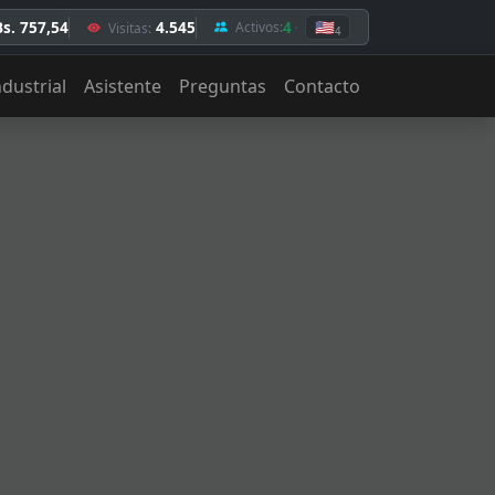
Bs. 757,54
4.545
4
🇺🇸
Activos:
Visitas:
4
ndustrial
Asistente
Preguntas
Contacto