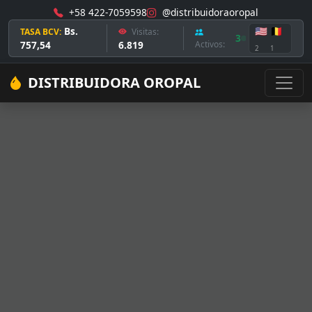
+58 422-7059598
@distribuidoraoropal
Bs.
🇺🇸
🇧🇪
TASA BCV:
Visitas:
3
757,54
6.819
Activos:
2
1
DISTRIBUIDORA OROPAL