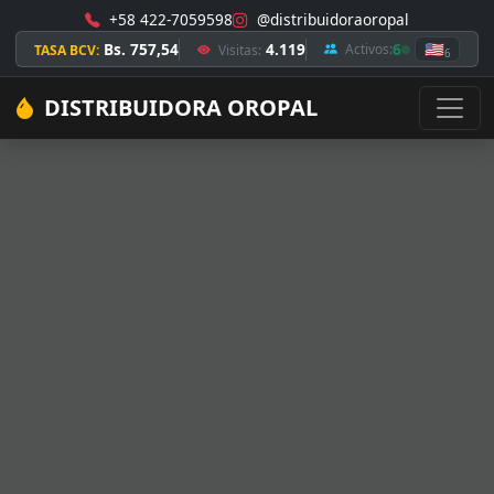
+58 422-7059598
@distribuidoraoropal
Bs. 757,54
4.119
6
🇺🇸
Activos:
TASA BCV:
Visitas:
6
DISTRIBUIDORA OROPAL