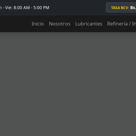
 - Vie: 8:00 AM - 5:00 PM
Bs
TASA BCV:
Inicio
Nosotros
Lubricantes
Refinería / I