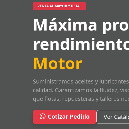
VENTA AL MAYOR Y DETAL
Máxima pro
rendimiento
Motor
Suministramos aceites y lubricantes
calidad. Garantizamos la fluidez, vi
que flotas, repuesteras y talleres ne
Cotizar Pedido
Ver Catá