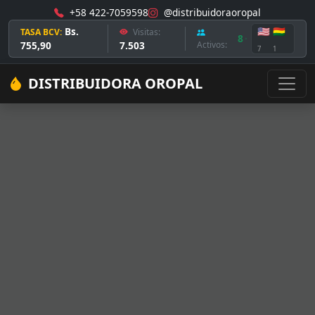
+58 422-7059598
@distribuidoraoropal
Bs.
🇺🇸
🇧🇴
TASA BCV:
Visitas:
8
755,90
7.503
Activos:
7
1
DISTRIBUIDORA OROPAL