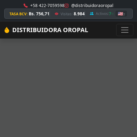
+58 422-7059598
@distribuidoraoropal
Bs. 756,71
8.984
7
🇺🇸
Activos:
TASA BCV:
Visitas:
7
DISTRIBUIDORA OROPAL