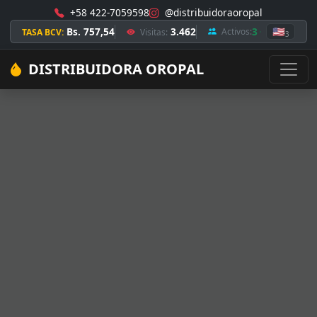
+58 422-7059598
@distribuidoraoropal
Bs. 757,54
3.462
3
🇺🇸
Activos:
TASA BCV:
Visitas:
3
DISTRIBUIDORA OROPAL