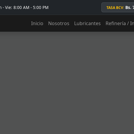
 - Vie: 8:00 AM - 5:00 PM
Bs. 
TASA BCV:
Inicio
Nosotros
Lubricantes
Refinería / I