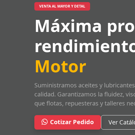
VENTA AL MAYOR Y DETAL
Máxima pro
rendimiento
Motor
Suministramos aceites y lubricantes
calidad. Garantizamos la fluidez, vi
que flotas, repuesteras y talleres ne
Cotizar Pedido
Ver Catá