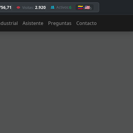
756,71
2.920
6
🇻🇪
🇺🇸
Activos:
Visitas:
1
5
ndustrial
Asistente
Preguntas
Contacto