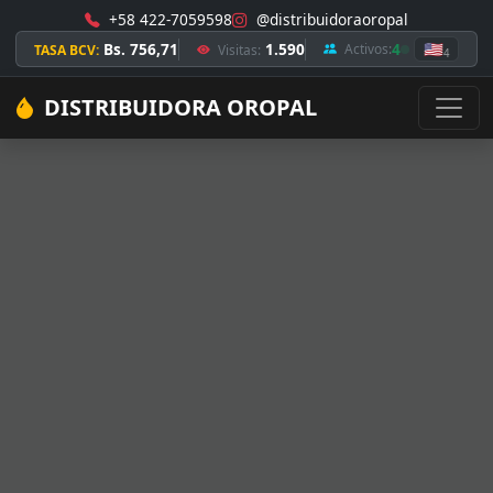
+58 422-7059598
@distribuidoraoropal
Bs. 756,71
1.590
4
🇺🇸
Activos:
TASA BCV:
Visitas:
4
DISTRIBUIDORA OROPAL