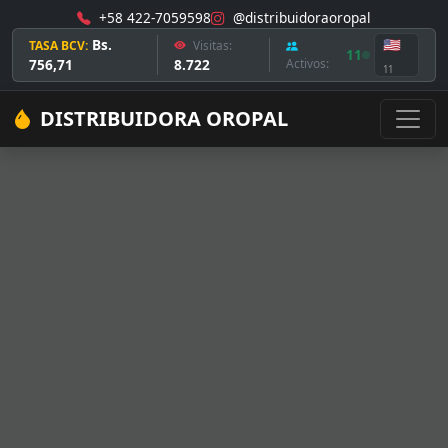
+58 422-7059598
@distribuidoraoropal
Bs.
🇺🇸
TASA BCV:
Visitas:
11
756,71
8.722
Activos:
11
DISTRIBUIDORA OROPAL