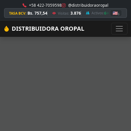
+58 422-7059598
@distribuidoraoropal
Bs. 757,54
3.876
6
🇺🇸
Activos:
TASA BCV:
Visitas:
6
DISTRIBUIDORA OROPAL