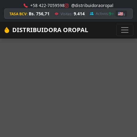
+58 422-7059598
@distribuidoraoropal
Bs. 756,71
9.414
9
🇺🇸
Activos:
TASA BCV:
Visitas:
9
DISTRIBUIDORA OROPAL