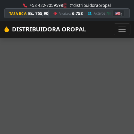
+58 422-7059598
@distribuidoraoropal
Bs. 755,90
6.758
4
🇺🇸
Activos:
TASA BCV:
Visitas:
4
DISTRIBUIDORA OROPAL