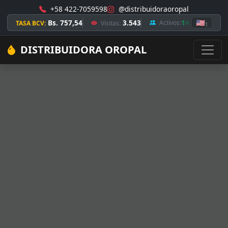
+58 422-7059598
@distribuidoraoropal
Bs. 757,54
3.543
1
🇺🇸
Activos:
TASA BCV:
Visitas:
1
DISTRIBUIDORA OROPAL