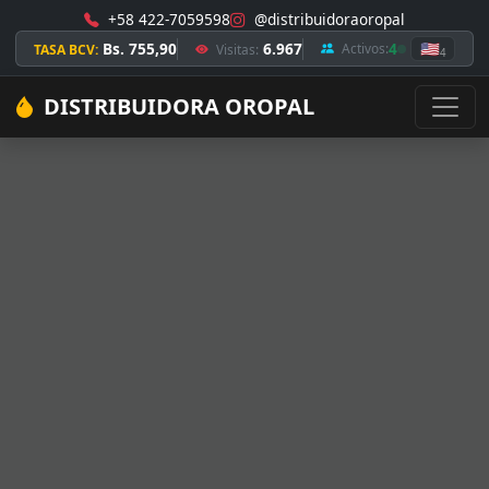
+58 422-7059598
@distribuidoraoropal
Bs. 755,90
6.967
4
🇺🇸
Activos:
TASA BCV:
Visitas:
4
DISTRIBUIDORA OROPAL