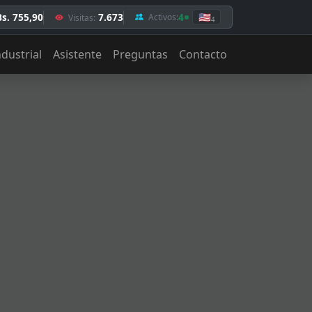
Bs. 755,90
7.673
4
🇺🇸
Activos:
Visitas:
4
ndustrial
Asistente
Preguntas
Contacto