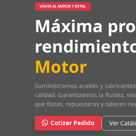
VENTA AL MAYOR Y DETAL
Máxima pro
rendimiento
Motor
Suministramos aceites y lubricantes
calidad. Garantizamos la fluidez, vi
que flotas, repuesteras y talleres ne
Cotizar Pedido
Ver Catá