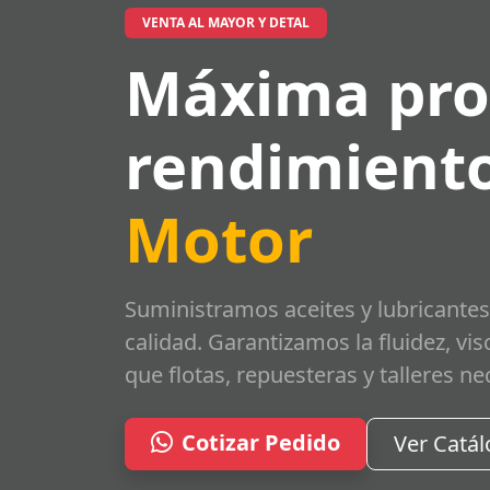
VENTA AL MAYOR Y DETAL
Máxima pro
rendimiento
Motor
Suministramos aceites y lubricantes
calidad. Garantizamos la fluidez, vi
que flotas, repuesteras y talleres ne
Cotizar Pedido
Ver Catá