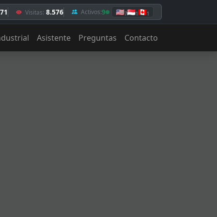
,71
8.576
9
🇺🇸
🇸🇬
🇨🇦
Activos:
Visitas:
7
1
1
ndustrial
Asistente
Preguntas
Contacto