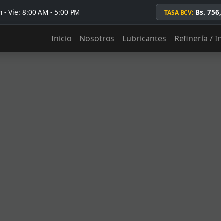
 - Vie: 8:00 AM - 5:00 PM
Bs. 756
TASA BCV:
Inicio
Nosotros
Lubricantes
Refinería / I