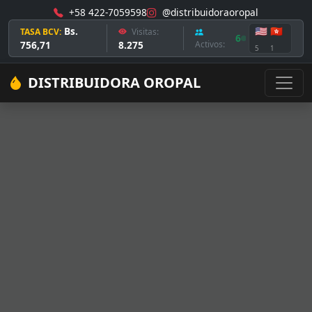
+58 422-7059598
@distribuidoraoropal
Bs.
🇺🇸
🇭🇰
TASA BCV:
Visitas:
6
756,71
8.275
Activos:
5
1
DISTRIBUIDORA OROPAL