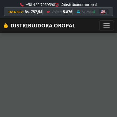
+58 422-7059598
@distribuidoraoropal
Bs. 757,54
5.876
4
🇺🇸
Activos:
TASA BCV:
Visitas:
4
DISTRIBUIDORA OROPAL