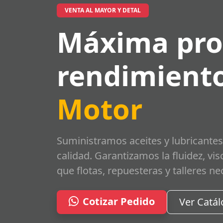
VENTA AL MAYOR Y DETAL
Máxima pro
rendimiento
Motor
Suministramos aceites y lubricantes
calidad. Garantizamos la fluidez, vi
que flotas, repuesteras y talleres ne
Cotizar Pedido
Ver Catá