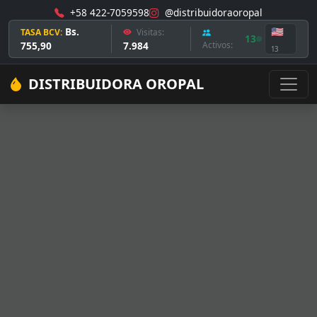
+58 422-7059598
@distribuidoraoropal
Bs.
🇺🇸
TASA BCV:
Visitas:
13
755,90
7.984
Activos:
13
DISTRIBUIDORA OROPAL