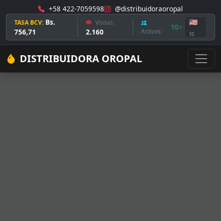
+58 422-7059598
@distribuidoraoropal
Bs.
🇺🇸
TASA BCV:
Visitas:
10
756,71
2.160
Activos:
10
DISTRIBUIDORA OROPAL