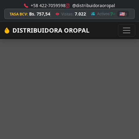
+58 422-7059598
@distribuidoraoropal
Bs. 757,54
7.022
7
🇺🇸
Activos:
TASA BCV:
Visitas:
7
DISTRIBUIDORA OROPAL