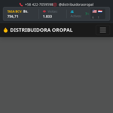
+58 422-7059598
@distribuidoraoropal
Bs.
🇺🇸
🇳🇱
TASA BCV:
Visitas:
7
756,71
1.833
Activos:
6
1
DISTRIBUIDORA OROPAL