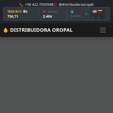
+58 422-7059598
@distribuidoraoropal
Bs.
🇺🇸
🇻🇪
TASA BCV:
Visitas:
6
756,71
2.404
Activos:
5
1
DISTRIBUIDORA OROPAL