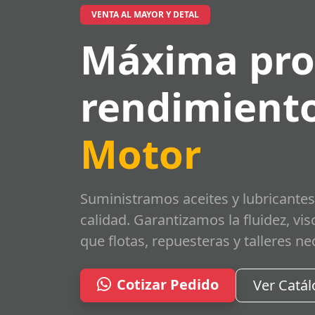
VENTA AL MAYOR Y DETAL
Máxima pro
rendimiento
Motor
Suministramos aceites y lubricantes
calidad. Garantizamos la fluidez, vi
que flotas, repuesteras y talleres ne
Cotizar Pedido
Ver Catá