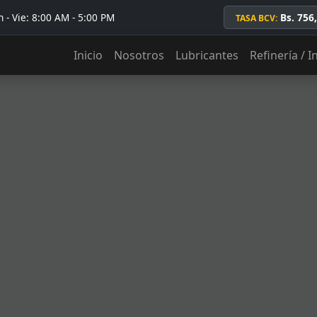
 - Vie: 8:00 AM - 5:00 PM
Bs. 756
TASA BCV:
Inicio
Nosotros
Lubricantes
Refinería / I