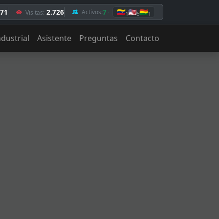
,71
2.726
7
🇻🇪
🇺🇸
🇧🇴
Activos:
Visitas:
1
5
1
ndustrial
Asistente
Preguntas
Contacto