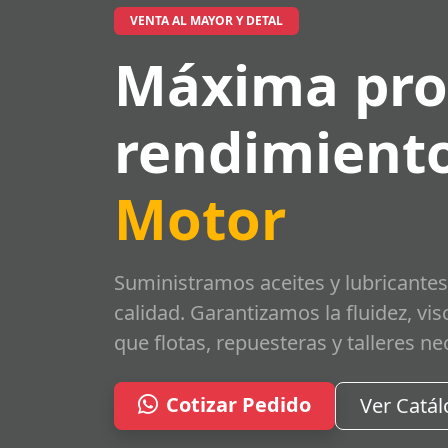
VENTA AL MAYOR Y DETAL
Máxima pro
rendimiento
Motor
Suministramos aceites y lubricantes
calidad. Garantizamos la fluidez, vi
que flotas, repuesteras y talleres ne
Cotizar Pedido
Ver Catá