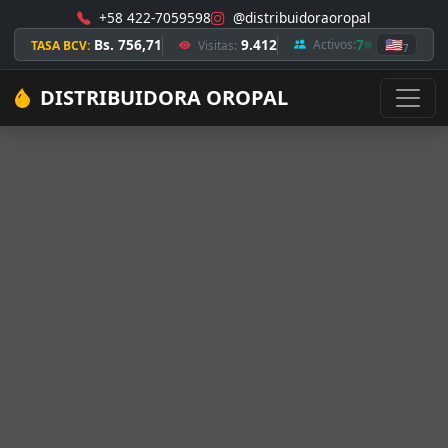
+58 422-7059598
@distribuidoraoropal
Bs. 756,71
9.412
7
🇺🇸
Activos:
TASA BCV:
Visitas:
7
DISTRIBUIDORA OROPAL