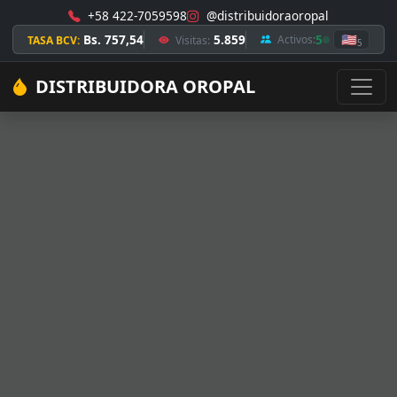
+58 422-7059598
@distribuidoraoropal
Bs. 757,54
5.859
5
🇺🇸
Activos:
TASA BCV:
Visitas:
5
DISTRIBUIDORA OROPAL