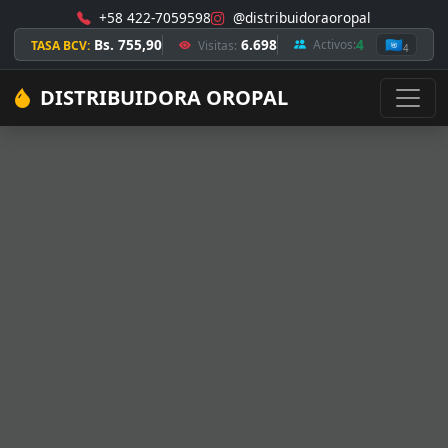
+58 422-7059598
@distribuidoraoropal
Bs. 755,90
6.698
4
🇺🇳
Activos:
TASA BCV:
Visitas:
4
DISTRIBUIDORA OROPAL