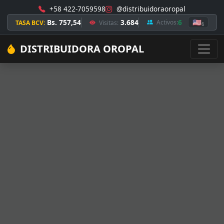
+58 422-7059598
@distribuidoraoropal
Bs. 757,54
3.684
6
🇺🇸
Activos:
TASA BCV:
Visitas:
6
DISTRIBUIDORA OROPAL