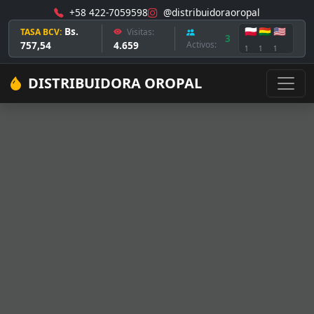
+58 422-7059598
@distribuidoraoropal
Bs.
🇵🇱
🇧🇴
🇺🇸
TASA BCV:
Visitas:
3
757,54
4.659
Activos:
1
1
1
DISTRIBUIDORA OROPAL