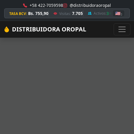
+58 422-7059598
@distribuidoraoropal
Bs. 755,90
7.705
3
🇺🇸
Activos:
TASA BCV:
Visitas:
3
DISTRIBUIDORA OROPAL