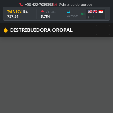
+58 422-7059598
@distribuidoraoropal
Bs.
🇺🇸
🇬🇧
🇮🇩
TASA BCV:
Visitas:
8
757,54
3.784
Activos:
6
1
1
DISTRIBUIDORA OROPAL