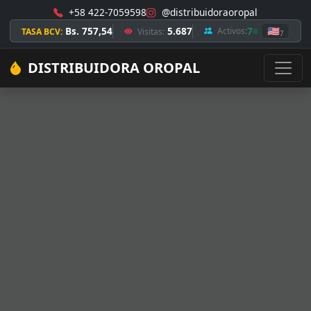
+58 422-7059598
@distribuidoraoropal
Bs. 757,54
5.687
7
🇺🇸
Activos:
TASA BCV:
Visitas:
7
DISTRIBUIDORA OROPAL